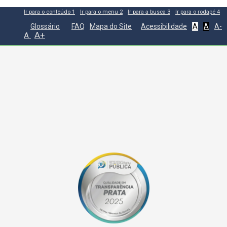
Ir para o conteúdo
1
Ir para o menu
2
Ir para a busca
3
Ir para o rodapé
4
Glossário
FAQ
Mapa do Site
Acessibilidade
A
A
A-
A+
A