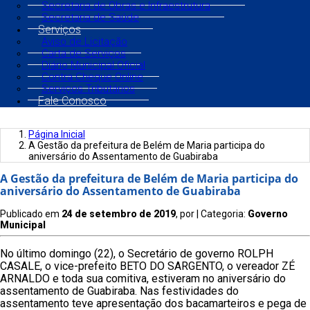
Secretaria de Obras e Infraestrutura
Secretaria de Saúde
Serviços
Aviso de Licitação
Carta de Serviços
Diário Municipal Oficial
Contra Cheque Online
Serviços Tributários
Fale Conosco
Página Inicial
A Gestão da prefeitura de Belém de Maria participa do
aniversário do Assentamento de Guabiraba
A Gestão da prefeitura de Belém de Maria participa do
aniversário do Assentamento de Guabiraba
Publicado em
24 de setembro de 2019
, por
| Categoria:
Governo
Municipal
No último domingo (22), o Secretário de governo ROLPH
CASALE, o vice-prefeito BETO DO SARGENTO, o vereador ZÉ
ARNALDO e toda sua comitiva, estiveram no aniversário do
assentamento de Guabiraba. Nas festividades do
assentamento teve apresentação dos bacamarteiros e pega de