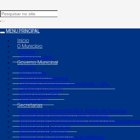
MENU PRINCIPAL
Início
O Município
História
Telefones Úteis
Governo Municipal
Prefeito
Vice Prefeito
Controladoria Municipal
Comissão Permanente de Licitação – CPL
Gabinete do Prefeito
Procuradoria Geral
Organograma
Secretarias
Secretaria de Administração e Gestão de Pessoas
Secretaria de Agricultura e Meio Ambiente
Secretaria de Desenvolvimento Social e Direitos Human
Secretaria de Educação
Secretaria de Finanças
Secretaria de Políticas para as Mulheres