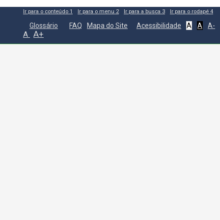
Ir para o conteúdo
1
Ir para o menu
2
Ir para a busca
3
Ir para o rodapé
4
Glossário
FAQ
Mapa do Site
Acessibilidade
A
A
A-
A+
A