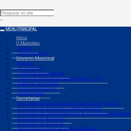
MENU PRINCIPAL
Início
O Município
História
Telefones Úteis
Governo Municipal
Prefeito
Vice Prefeito
Controladoria Municipal
Comissão Permanente de Licitação – CPL
Gabinete do Prefeito
Procuradoria Geral
Organograma
Secretarias
Secretaria de Administração e Gestão de Pessoas
Secretaria de Agricultura e Meio Ambiente
Secretaria de Desenvolvimento Social e Direitos Human
Secretaria de Educação
Secretaria de Finanças
Secretaria de Políticas para as Mulheres