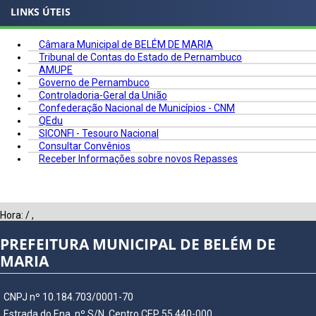
LINKS ÚTEIS
Câmara Municipal de BELÉM DE MARIA
Tribunal de Contas do Estado de Pernambuco
AMUPE
Governo de Pernambuco
Controladoria-Geral da União
Confederação Nacional de Municípios - CNM
QEdu
SICONFI - Tesouro Nacional
Consultar Convênios
Receber Informações sobre novos Repasses
Hora:
/
,
PREFEITURA MUNICIPAL DE BELÉM DE
MARIA
CNPJ nº 10.184.703/0001-70
Estrada do Ena, nº S/N, Centro CEP 55.440-000