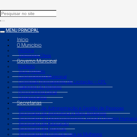
MENU PRINCIPAL
Início
O Município
História
Telefones Úteis
Governo Municipal
Prefeito
Vice Prefeito
Controladoria Municipal
Comissão Permanente de Licitação – CPL
Gabinete do Prefeito
Procuradoria Geral
Organograma
Secretarias
Secretaria de Administração e Gestão de Pessoas
Secretaria de Agricultura e Meio Ambiente
Secretaria de Desenvolvimento Social e Direitos Human
Secretaria de Educação
Secretaria de Finanças
Secretaria de Políticas para as Mulheres