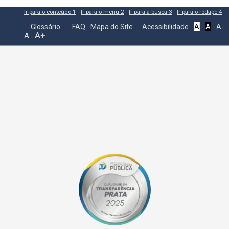
Ir para o conteúdo
1
Ir para o menu
2
Ir para a busca
3
Ir para o rodapé
4
Glossário
FAQ
Mapa do Site
Acessibilidade
A
A
A-
A+
A