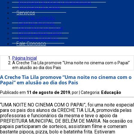
Secretaria de Obras e Infraestrutura
Secretaria de Saúde
Serviços
Aviso de Licitação
Carta de Serviços
Diário Municipal Oficial
Contra Cheque Online
Serviços Tributários
Fale Conosco
Página Inicial
A Creche Tia Lila promove “Uma noite no cinema com o Papai”
em alusão ao dia dos Pais
A Creche Tia Lila promove “Uma noite no cinema com o
Papai” em alusão ao dia dos Pais
Publicado em
11 de agosto de 2019
, por
| Categoria:
Educação
“UMA NOITE NO CINEMA COM O PAPAI”, foi uma noite especial
para os pais dos alunos da CRECHE TIA LILA, promovida pelas
professoras e funcionários da mesma e teve o apoio da
PREFEITURA MUNICIPAL DE BELÉM DE MARIA. Na ocasião os
papais participaram de sorteios, assistiram filme e comeram
bastante pipoca, pizza, bolo e batatinha frita. Estiveram