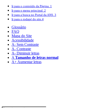
Ir para o conteúdo
da Página.
1
Ir para o menu
principal.
2
Ir para a busca
no Portal da ANS.
3
Ir para o rodapé
do site.
4
Glossário
FAQ
Mapa do Site
Acessibilidade
A
- Sem Contraste
A
- Contraste
A-
Diminuir letras
A
Tamanho de letras normal
A+
Aumentar letras