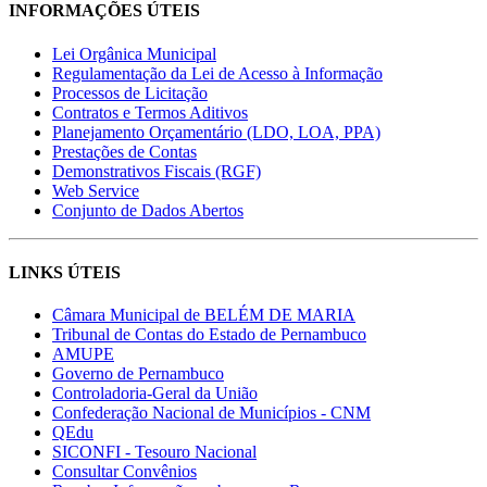
INFORMAÇÕES ÚTEIS
Lei Orgânica Municipal
Regulamentação da Lei de Acesso à Informação
Processos de Licitação
Contratos e Termos Aditivos
Planejamento Orçamentário (LDO, LOA, PPA)
Prestações de Contas
Demonstrativos Fiscais (RGF)
Web Service
Conjunto de Dados Abertos
LINKS ÚTEIS
Câmara Municipal de BELÉM DE MARIA
Tribunal de Contas do Estado de Pernambuco
AMUPE
Governo de Pernambuco
Controladoria-Geral da União
Confederação Nacional de Municípios - CNM
QEdu
SICONFI - Tesouro Nacional
Consultar Convênios