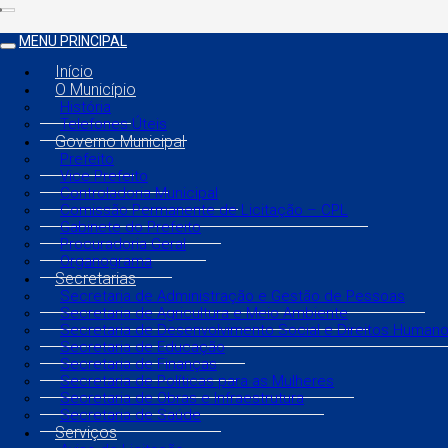
MENU PRINCIPAL
Início
O Município
História
Telefones Úteis
Governo Municipal
Prefeito
Vice Prefeito
Controladoria Municipal
Comissão Permanente de Licitação – CPL
Gabinete do Prefeito
Procuradoria Geral
Organograma
Secretarias
Secretaria de Administração e Gestão de Pessoas
Secretaria de Agricultura e Meio Ambiente
Secretaria de Desenvolvimento Social e Direitos Human
Secretaria de Educação
Secretaria de Finanças
Secretaria de Políticas para as Mulheres
Secretaria de Obras e Infraestrutura
Secretaria de Saúde
Serviços