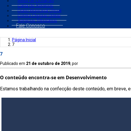
Aviso de Licitação
Carta de Serviços
Diário Municipal Oficial
Contra Cheque Online
Serviços Tributários
Fale Conosco
Página Inicial
7
7
Publicado em
21 de outubro de 2019
, por
O conteúdo encontra-se em Desenvolvimento
Estamos trabalhando na confecção deste conteúdo, em breve, es