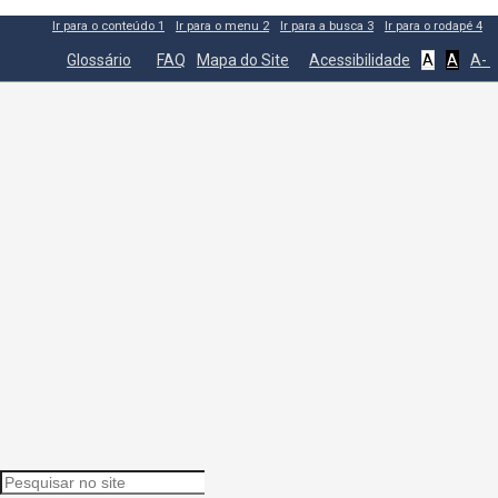
Ir para o conteúdo
1
Ir para o menu
2
Ir para a busca
3
Ir para o rodapé
4
Glossário
FAQ
Mapa do Site
Acessibilidade
A
A
A-