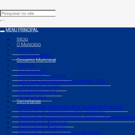
MENU PRINCIPAL
Início
O Município
História
Telefones Úteis
Governo Municipal
Prefeito
Vice Prefeito
Controladoria Municipal
Comissão Permanente de Licitação – CPL
Gabinete do Prefeito
Procuradoria Geral
Organograma
Secretarias
Secretaria de Administração e Gestão de Pessoas
Secretaria de Agricultura e Meio Ambiente
Secretaria de Desenvolvimento Social e Direitos Human
Secretaria de Educação
Secretaria de Finanças
Secretaria de Políticas para as Mulheres