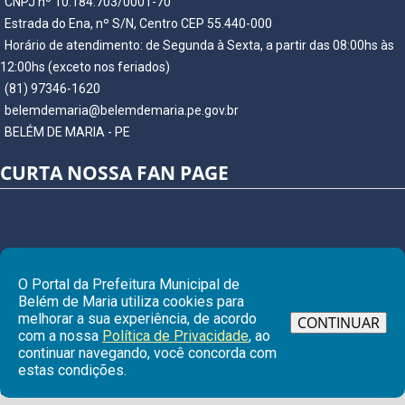
CNPJ nº 10.184.703/0001-70
Estrada do Ena, nº S/N, Centro CEP 55.440-000
Horário de atendimento: de Segunda à Sexta, a partir das 08:00hs às
12:00hs (exceto nos feriados)
(81) 97346-1620
belemdemaria@belemdemaria.pe.gov.br
BELÉM DE MARIA - PE
CURTA NOSSA FAN PAGE
O Portal da Prefeitura Municipal de
Belém de Maria utiliza cookies para
melhorar a sua experiência, de acordo
CONTINUAR
com a nossa
Política de Privacidade
, ao
continuar navegando, você concorda com
Ir para
estas condições.
© Copyright 2026 Prefeitura Municipal de BELÉM DE MARIA | Todos os
direitos reservados