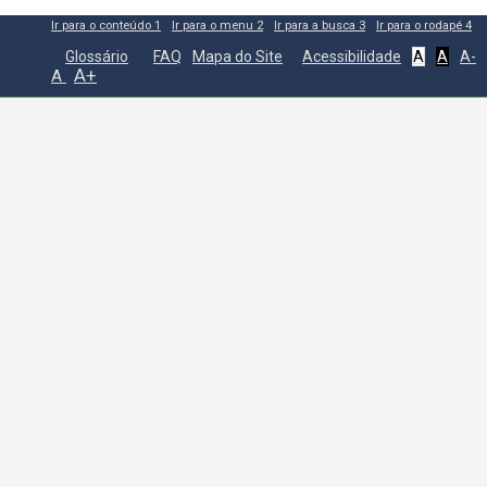
Ir para o conteúdo
1
Ir para o menu
2
Ir para a busca
3
Ir para o rodapé
4
Glossário
FAQ
Mapa do Site
Acessibilidade
A
A
A-
A+
A