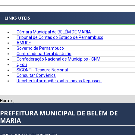
LINKS ÚTEIS
Câmara Municipal de BELÉM DE MARIA
Tribunal de Contas do Estado de Pernambuco
AMUPE
Governo de Pernambuco
Controladoria-Geral da União
Confederação Nacional de Municípios - CNM
QEdu
SICONFI - Tesouro Nacional
Consultar Convênios
Receber Informações sobre novos Repasses
Hora:
/
,
PREFEITURA MUNICIPAL DE BELÉM DE
MARIA