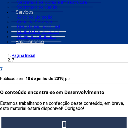
Secretaria de Obras e Infraestrutura
Secretaria de Saúde
Serviços
Aviso de Licitação
Carta de Serviços
Diário Municipal Oficial
Contra Cheque Online
Serviços Tributários
Fale Conosco
Página Inicial
7
7
Publicado em
10 de junho de 2019
, por
O conteúdo encontra-se em Desenvolvimento
Estamos trabalhando na confecção deste conteúdo, em breve,
este material estará disponível! Obrigado!