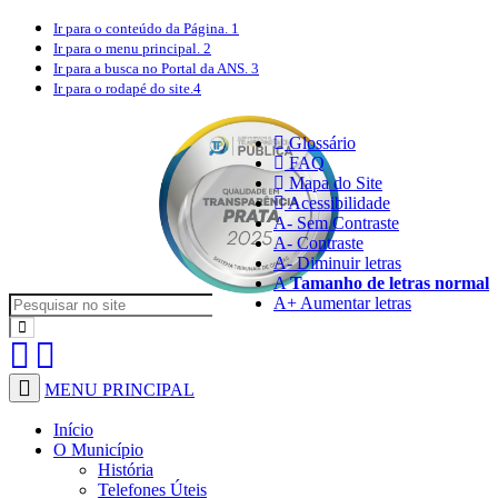
Ir para o conteúdo
da Página.
1
Ir para o menu
principal.
2
Ir para a busca
no Portal da ANS.
3
Ir para o rodapé
do site.
4
Glossário
FAQ
Mapa do Site
Acessibilidade
A
- Sem Contraste
A
- Contraste
A-
Diminuir letras
A
Tamanho de letras normal
A+
Aumentar letras
MENU PRINCIPAL
Início
O Município
História
Telefones Úteis