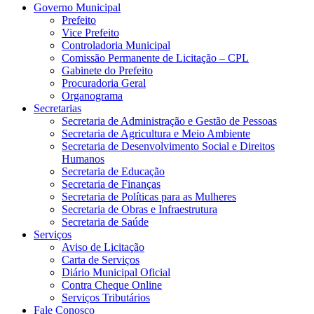
Governo Municipal
Prefeito
Vice Prefeito
Controladoria Municipal
Comissão Permanente de Licitação – CPL
Gabinete do Prefeito
Procuradoria Geral
Organograma
Secretarias
Secretaria de Administração e Gestão de Pessoas
Secretaria de Agricultura e Meio Ambiente
Secretaria de Desenvolvimento Social e Direitos
Humanos
Secretaria de Educação
Secretaria de Finanças
Secretaria de Políticas para as Mulheres
Secretaria de Obras e Infraestrutura
Secretaria de Saúde
Serviços
Aviso de Licitação
Carta de Serviços
Diário Municipal Oficial
Contra Cheque Online
Serviços Tributários
Fale Conosco