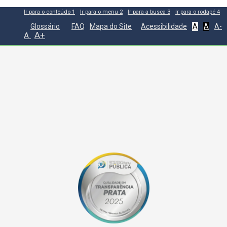
Ir para o conteúdo
1
Ir para o menu
2
Ir para a busca
3
Ir para o rodapé
4
Glossário
FAQ
Mapa do Site
Acessibilidade
A
A
A-
A+
A