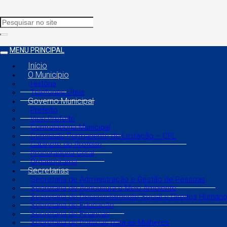
MENU PRINCIPAL
Início
O Município
História
Telefones Úteis
Governo Municipal
Prefeito
Vice Prefeito
Controladoria Municipal
Comissão Permanente de Licitação – CPL
Gabinete do Prefeito
Procuradoria Geral
Organograma
Secretarias
Secretaria de Administração e Gestão de Pessoas
Secretaria de Agricultura e Meio Ambiente
Secretaria de Desenvolvimento Social e Direitos Human
Secretaria de Educação
Secretaria de Finanças
Secretaria de Políticas para as Mulheres