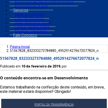
Secretaria de Obras e Infraestrutura
Secretaria de Saúde
Serviços
Aviso de Licitação
Carta de Serviços
Diário Municipal Oficial
Contra Cheque Online
Serviços Tributários
Fale Conosco
Página Inicial
51567828_832333273784880_4952914276672077824_n
51567828_832333273784880_4952914276672077824_n
Publicado em
10 de fevereiro de 2019
, por
O conteúdo encontra-se em Desenvolvimento
Estamos trabalhando na confecção deste conteúdo, em breve,
este material estará disponível! Obrigado!
PORTAL DA TRANSPARÊNCIA