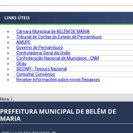
LINKS ÚTEIS
Câmara Municipal de BELÉM DE MARIA
Tribunal de Contas do Estado de Pernambuco
AMUPE
Governo de Pernambuco
Controladoria-Geral da União
Confederação Nacional de Municípios - CNM
QEdu
SICONFI - Tesouro Nacional
Consultar Convênios
Receber Informações sobre novos Repasses
Hora:
/
,
PREFEITURA MUNICIPAL DE BELÉM DE
MARIA