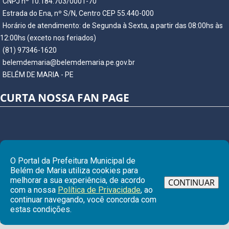
CNPJ nº 10.184.703/0001-70
Estrada do Ena, nº S/N, Centro CEP 55.440-000
Horário de atendimento: de Segunda à Sexta, a partir das 08:00hs às
12:00hs (exceto nos feriados)
(81) 97346-1620
belemdemaria@belemdemaria.pe.gov.br
BELÉM DE MARIA - PE
CURTA NOSSA FAN PAGE
O Portal da Prefeitura Municipal de
Belém de Maria utiliza cookies para
melhorar a sua experiência, de acordo
CONTINUAR
com a nossa
Política de Privacidade
, ao
continuar navegando, você concorda com
Ir para
estas condições.
© Copyright 2026 Prefeitura Municipal de BELÉM DE MARIA | Todos os
direitos reservados