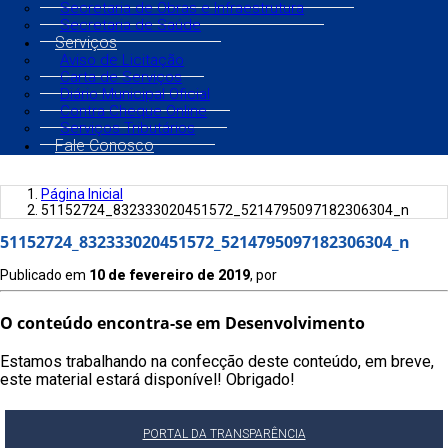
Secretaria de Obras e Infraestrutura
Secretaria de Saúde
Serviços
Aviso de Licitação
Carta de Serviços
Diário Municipal Oficial
Contra Cheque Online
Serviços Tributários
Fale Conosco
Página Inicial
51152724_832333020451572_5214795097182306304_n
51152724_832333020451572_5214795097182306304_n
Publicado em
10 de fevereiro de 2019
, por
O conteúdo encontra-se em Desenvolvimento
Estamos trabalhando na confecção deste conteúdo, em breve,
este material estará disponível! Obrigado!
PORTAL DA TRANSPARÊNCIA