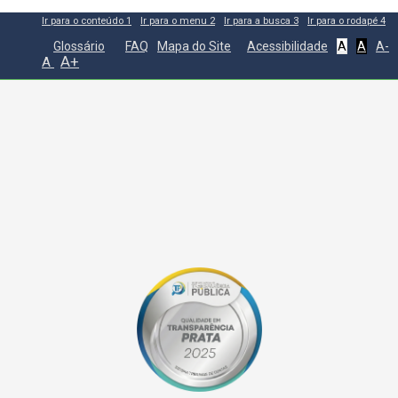
Ir para o conteúdo
1
Ir para o menu
2
Ir para a busca
3
Ir para o rodapé
4
Glossário
FAQ
Mapa do Site
Acessibilidade
A
A
A-
A+
A