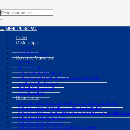
MENU PRINCIPAL
Início
O Município
História
Telefones Úteis
Governo Municipal
Prefeito
Vice Prefeito
Controladoria Municipal
Comissão Permanente de Licitação – CPL
Gabinete do Prefeito
Procuradoria Geral
Organograma
Secretarias
Secretaria de Administração e Gestão de Pessoas
Secretaria de Agricultura e Meio Ambiente
Secretaria de Desenvolvimento Social e Direitos Human
Secretaria de Educação
Secretaria de Finanças
Secretaria de Políticas para as Mulheres