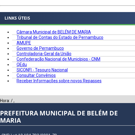
LINKS ÚTEIS
Câmara Municipal de BELÉM DE MARIA
Tribunal de Contas do Estado de Pernambuco
AMUPE
Governo de Pernambuco
Controladoria-Geral da União
Confederação Nacional de Municípios - CNM
QEdu
SICONFI - Tesouro Nacional
Consultar Convênios
Receber Informações sobre novos Repasses
Hora:
/
,
PREFEITURA MUNICIPAL DE BELÉM DE
MARIA