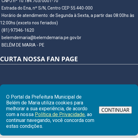
CNPJ nº 10.184.703/0001-70
Estrada do Ena, nº S/N, Centro CEP 55.440-000
Horário de atendimento: de Segunda à Sexta, a partir das 08:00hs às
12:00hs (exceto nos feriados)
(81) 97346-1620
belemdemaria@belemdemaria.pe.gov.br
BELÉM DE MARIA - PE
CURTA NOSSA FAN PAGE
O Portal da Prefeitura Municipal de
Belém de Maria utiliza cookies para
melhorar a sua experiência, de acordo
CONTINUAR
com a nossa
Política de Privacidade
, ao
continuar navegando, você concorda com
Ir para
estas condições.
© Copyright 2026 Prefeitura Municipal de BELÉM DE MARIA | Todos os
direitos reservados