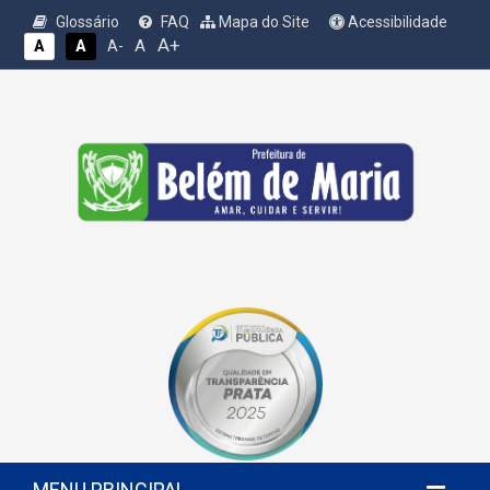
Glossário
FAQ
Mapa do Site
Acessibilidade
A+
A
A
A
A-
MENU PRINCIPAL