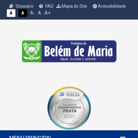
Glossário
FAQ
Mapa do Site
Acessibilidade
A+
A
A
A
A-
MENU PRINCIPAL