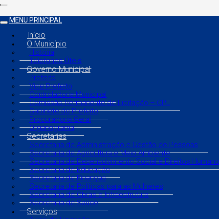
MENU PRINCIPAL
Início
O Município
História
Telefones Úteis
Governo Municipal
Prefeito
Vice Prefeito
Controladoria Municipal
Comissão Permanente de Licitação – CPL
Gabinete do Prefeito
Procuradoria Geral
Organograma
Secretarias
Secretaria de Administração e Gestão de Pessoas
Secretaria de Agricultura e Meio Ambiente
Secretaria de Desenvolvimento Social e Direitos Human
Secretaria de Educação
Secretaria de Finanças
Secretaria de Políticas para as Mulheres
Secretaria de Obras e Infraestrutura
Secretaria de Saúde
Serviços