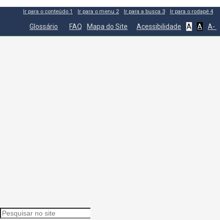
Ir para o conteúdo
1
Ir para o menu
2
Ir para a busca
3
Ir para o rodapé
4
Glossário
FAQ
Mapa do Site
Acessibilidade
A
A
A-