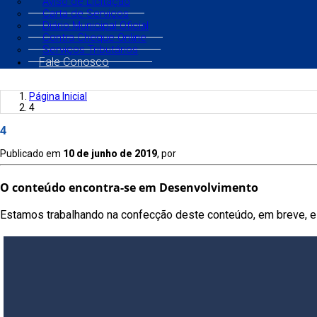
Aviso de Licitação
Carta de Serviços
Diário Municipal Oficial
Contra Cheque Online
Serviços Tributários
Fale Conosco
Página Inicial
4
4
Publicado em
10 de junho de 2019
, por
O conteúdo encontra-se em Desenvolvimento
Estamos trabalhando na confecção deste conteúdo, em breve, es