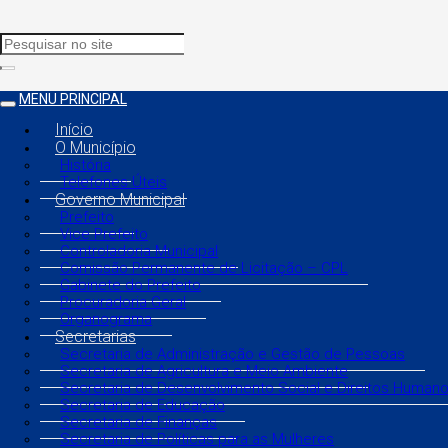
MENU PRINCIPAL
Início
O Município
História
Telefones Úteis
Governo Municipal
Prefeito
Vice Prefeito
Controladoria Municipal
Comissão Permanente de Licitação – CPL
Gabinete do Prefeito
Procuradoria Geral
Organograma
Secretarias
Secretaria de Administração e Gestão de Pessoas
Secretaria de Agricultura e Meio Ambiente
Secretaria de Desenvolvimento Social e Direitos Human
Secretaria de Educação
Secretaria de Finanças
Secretaria de Políticas para as Mulheres