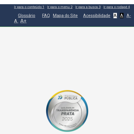
Ir para o conteúdo
1
Ir para o menu
2
Ir para a busca
3
Ir para o rodapé
4
Glossário
FAQ
Mapa do Site
Acessibilidade
A
A
A-
A+
A