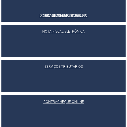
DIÁRIO OFICIAL DO MUNICÍPIO
PORTAL DA TRANSPARÊNCIA
OUVIDORIA MUNICIPAL
E-SIC
NOTA FISCAL ELETRÔNICA
SERVIÇOS TRIBUTÁRIOS
CONTRACHEQUE ONLINE