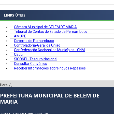
LINKS ÚTEIS
Câmara Municipal de BELÉM DE MARIA
Tribunal de Contas do Estado de Pernambuco
AMUPE
Governo de Pernambuco
Controladoria-Geral da União
Confederação Nacional de Municípios - CNM
QEdu
SICONFI - Tesouro Nacional
Consultar Convênios
Receber Informações sobre novos Repasses
Hora:
/
,
PREFEITURA MUNICIPAL DE BELÉM DE
MARIA