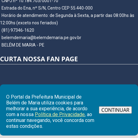
CNPJ nº 10.184.703/0001-70
Estrada do Ena, nº S/N, Centro CEP 55.440-000
Horário de atendimento: de Segunda à Sexta, a partir das 08:00hs às
12:00hs (exceto nos feriados)
(81) 97346-1620
belemdemaria@belemdemaria.pe.gov.br
BELÉM DE MARIA - PE
CURTA NOSSA FAN PAGE
O Portal da Prefeitura Municipal de
Belém de Maria utiliza cookies para
melhorar a sua experiência, de acordo
CONTINUAR
com a nossa
Política de Privacidade
, ao
continuar navegando, você concorda com
Ir para
estas condições.
© Copyright 2026 Prefeitura Municipal de BELÉM DE MARIA | Todos os
direitos reservados