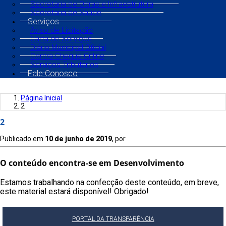
Secretaria de Obras e Infraestrutura
Secretaria de Saúde
Serviços
Aviso de Licitação
Carta de Serviços
Diário Municipal Oficial
Contra Cheque Online
Serviços Tributários
Fale Conosco
Página Inicial
2
2
Publicado em
10 de junho de 2019
, por
O conteúdo encontra-se em Desenvolvimento
Estamos trabalhando na confecção deste conteúdo, em breve,
este material estará disponível! Obrigado!
PORTAL DA TRANSPARÊNCIA