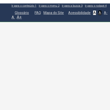
Ir para o conteúdo
1
Ir para o menu
2
Ir para a busca
3
Ir para o rodapé
4
Glossário
FAQ
Mapa do Site
Acessibilidade
A
A
A-
A+
A