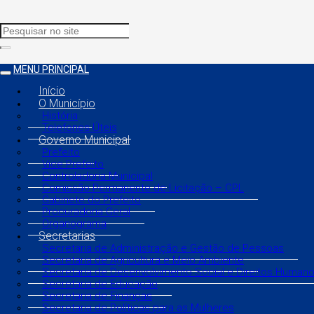
MENU PRINCIPAL
Início
O Município
História
Telefones Úteis
Governo Municipal
Prefeito
Vice Prefeito
Controladoria Municipal
Comissão Permanente de Licitação – CPL
Gabinete do Prefeito
Procuradoria Geral
Organograma
Secretarias
Secretaria de Administração e Gestão de Pessoas
Secretaria de Agricultura e Meio Ambiente
Secretaria de Desenvolvimento Social e Direitos Human
Secretaria de Educação
Secretaria de Finanças
Secretaria de Políticas para as Mulheres