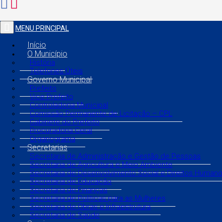
MENU PRINCIPAL
Início
O Município
História
Telefones Úteis
Governo Municipal
Prefeito
Vice Prefeito
Controladoria Municipal
Comissão Permanente de Licitação – CPL
Gabinete do Prefeito
Procuradoria Geral
Organograma
Secretarias
Secretaria de Administração e Gestão de Pessoas
Secretaria de Agricultura e Meio Ambiente
Secretaria de Desenvolvimento Social e Direitos Human
Secretaria de Educação
Secretaria de Finanças
Secretaria de Políticas para as Mulheres
Secretaria de Obras e Infraestrutura
Secretaria de Saúde