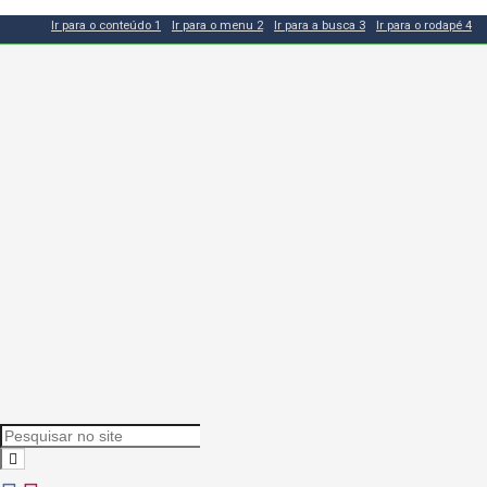
Ir para o conteúdo
1
Ir para o menu
2
Ir para a busca
3
Ir para o rodapé
4