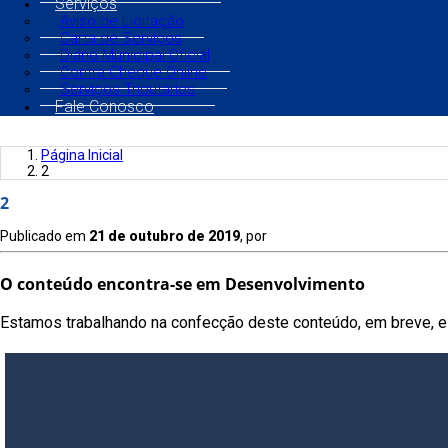
Serviços
Aviso de Licitação
Carta de Serviços
Diário Municipal Oficial
Contra Cheque Online
Serviços Tributários
Fale Conosco
Página Inicial
2
2
Publicado em
21 de outubro de 2019
, por
O conteúdo encontra-se em Desenvolvimento
Estamos trabalhando na confecção deste conteúdo, em breve, es