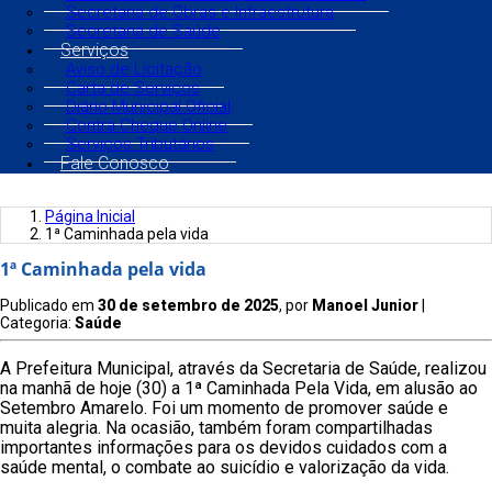
Secretaria de Obras e Infraestrutura
Secretaria de Saúde
Serviços
Aviso de Licitação
Carta de Serviços
Diário Municipal Oficial
Contra Cheque Online
Serviços Tributários
Fale Conosco
Página Inicial
1ª Caminhada pela vida
1ª Caminhada pela vida
Publicado em
30 de setembro de 2025
, por
Manoel Junior
|
Categoria:
Saúde
A Prefeitura Municipal, através da Secretaria de Saúde, realizou
na manhã de hoje (30) a 1ª Caminhada Pela Vida, em alusão ao
Setembro Amarelo. Foi um momento de promover saúde e
muita alegria. Na ocasião, também foram compartilhadas
importantes informações para os devidos cuidados com a
saúde mental, o combate ao suicídio e valorização da vida.