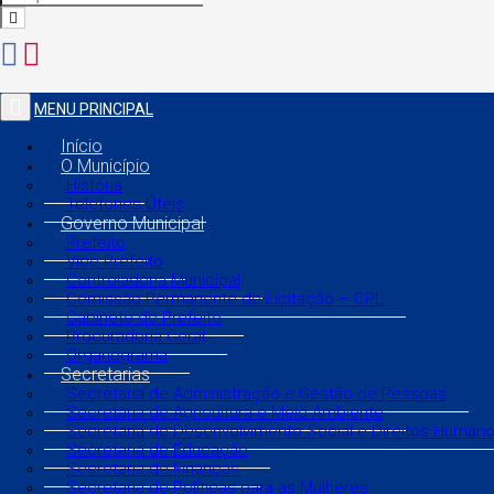
MENU PRINCIPAL
Início
O Município
História
Telefones Úteis
Governo Municipal
Prefeito
Vice Prefeito
Controladoria Municipal
Comissão Permanente de Licitação – CPL
Gabinete do Prefeito
Procuradoria Geral
Organograma
Secretarias
Secretaria de Administração e Gestão de Pessoas
Secretaria de Agricultura e Meio Ambiente
Secretaria de Desenvolvimento Social e Direitos Human
Secretaria de Educação
Secretaria de Finanças
Secretaria de Políticas para as Mulheres