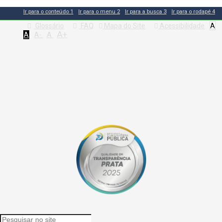
Ir para o conteúdo
1
Ir para o menu
2
Ir para a busca
3
Ir para o rodapé
4
Glossário
FAQ
Mapa do Site
Acessibilidade
A
A+
A
A
A-