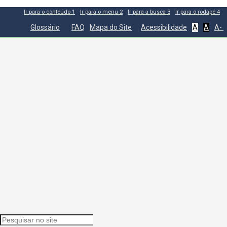
Ir para o conteúdo
1
Ir para o menu
2
Ir para a busca
3
Ir para o rodapé
4
Glossário
FAQ
Mapa do Site
Acessibilidade
A
A
A-