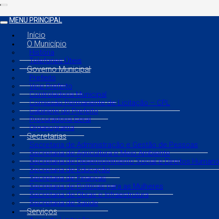
MENU PRINCIPAL
Início
O Município
História
Telefones Úteis
Governo Municipal
Prefeito
Vice Prefeito
Controladoria Municipal
Comissão Permanente de Licitação – CPL
Gabinete do Prefeito
Procuradoria Geral
Organograma
Secretarias
Secretaria de Administração e Gestão de Pessoas
Secretaria de Agricultura e Meio Ambiente
Secretaria de Desenvolvimento Social e Direitos Human
Secretaria de Educação
Secretaria de Finanças
Secretaria de Políticas para as Mulheres
Secretaria de Obras e Infraestrutura
Secretaria de Saúde
Serviços