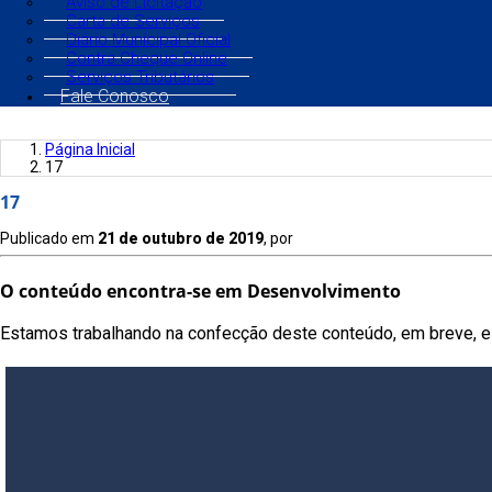
Aviso de Licitação
Carta de Serviços
Diário Municipal Oficial
Contra Cheque Online
Serviços Tributários
Fale Conosco
Página Inicial
17
17
Publicado em
21 de outubro de 2019
, por
O conteúdo encontra-se em Desenvolvimento
Estamos trabalhando na confecção deste conteúdo, em breve, es