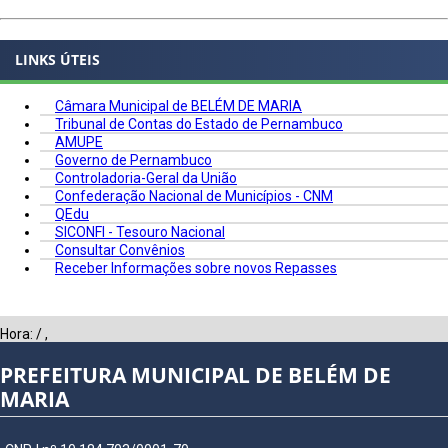
LINKS ÚTEIS
Câmara Municipal de BELÉM DE MARIA
Tribunal de Contas do Estado de Pernambuco
AMUPE
Governo de Pernambuco
Controladoria-Geral da União
Confederação Nacional de Municípios - CNM
QEdu
SICONFI - Tesouro Nacional
Consultar Convênios
Receber Informações sobre novos Repasses
Hora:
/
,
PREFEITURA MUNICIPAL DE BELÉM DE
MARIA