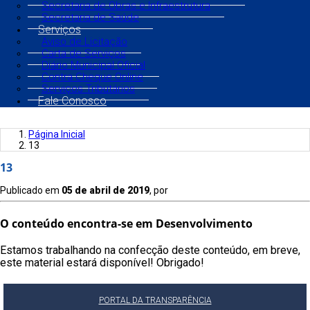
Secretaria de Obras e Infraestrutura
Secretaria de Saúde
Serviços
Aviso de Licitação
Carta de Serviços
Diário Municipal Oficial
Contra Cheque Online
Serviços Tributários
Fale Conosco
Página Inicial
13
13
Publicado em
05 de abril de 2019
, por
O conteúdo encontra-se em Desenvolvimento
Estamos trabalhando na confecção deste conteúdo, em breve,
este material estará disponível! Obrigado!
PORTAL DA TRANSPARÊNCIA