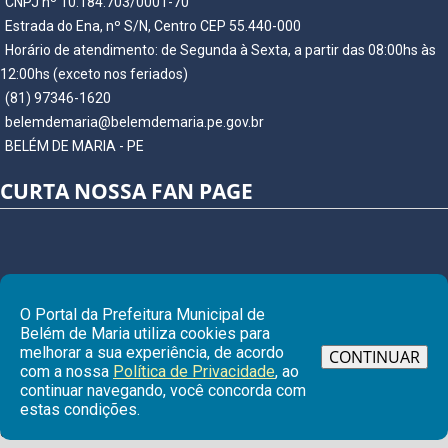
CNPJ nº 10.184.703/0001-70
Estrada do Ena, nº S/N, Centro CEP 55.440-000
Horário de atendimento: de Segunda à Sexta, a partir das 08:00hs às
12:00hs (exceto nos feriados)
(81) 97346-1620
belemdemaria@belemdemaria.pe.gov.br
BELÉM DE MARIA - PE
CURTA NOSSA FAN PAGE
O Portal da Prefeitura Municipal de
Belém de Maria utiliza cookies para
melhorar a sua experiência, de acordo
CONTINUAR
com a nossa
Política de Privacidade
, ao
continuar navegando, você concorda com
Ir para
estas condições.
© Copyright 2026 Prefeitura Municipal de BELÉM DE MARIA | Todos os
direitos reservados