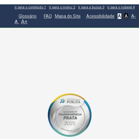
Ir para o conteúdo
1
Ir para o menu
2
Ir para a busca
3
Ir para o rodapé
4
Glossário
FAQ
Mapa do Site
Acessibilidade
A
A
A-
A+
A