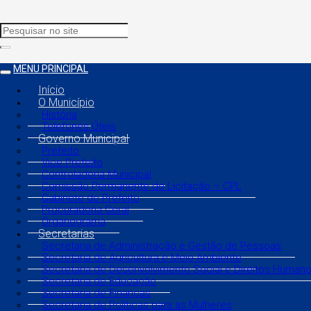
MENU PRINCIPAL
Início
O Município
História
Telefones Úteis
Governo Municipal
Prefeito
Vice Prefeito
Controladoria Municipal
Comissão Permanente de Licitação – CPL
Gabinete do Prefeito
Procuradoria Geral
Organograma
Secretarias
Secretaria de Administração e Gestão de Pessoas
Secretaria de Agricultura e Meio Ambiente
Secretaria de Desenvolvimento Social e Direitos Human
Secretaria de Educação
Secretaria de Finanças
Secretaria de Políticas para as Mulheres