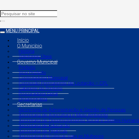
MENU PRINCIPAL
Início
O Município
História
Telefones Úteis
Governo Municipal
Prefeito
Vice Prefeito
Controladoria Municipal
Comissão Permanente de Licitação – CPL
Gabinete do Prefeito
Procuradoria Geral
Organograma
Secretarias
Secretaria de Administração e Gestão de Pessoas
Secretaria de Agricultura e Meio Ambiente
Secretaria de Desenvolvimento Social e Direitos Human
Secretaria de Educação
Secretaria de Finanças
Secretaria de Políticas para as Mulheres