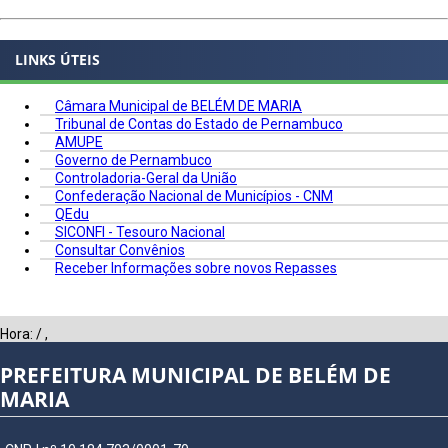
LINKS ÚTEIS
Câmara Municipal de BELÉM DE MARIA
Tribunal de Contas do Estado de Pernambuco
AMUPE
Governo de Pernambuco
Controladoria-Geral da União
Confederação Nacional de Municípios - CNM
QEdu
SICONFI - Tesouro Nacional
Consultar Convênios
Receber Informações sobre novos Repasses
Hora:
/
,
PREFEITURA MUNICIPAL DE BELÉM DE
MARIA