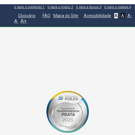
Ir para o conteúdo
1
Ir para o menu
2
Ir para a busca
3
Ir para o rodapé
4
Glossário
FAQ
Mapa do Site
Acessibilidade
A
A
A-
A+
A