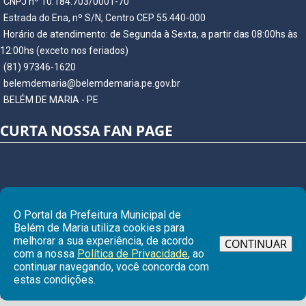
CNPJ nº 10.184.703/0001-70
Estrada do Ena, nº S/N, Centro CEP 55.440-000
Horário de atendimento: de Segunda à Sexta, a partir das 08:00hs às
12:00hs (exceto nos feriados)
(81) 97346-1620
belemdemaria@belemdemaria.pe.gov.br
BELÉM DE MARIA - PE
CURTA NOSSA FAN PAGE
O Portal da Prefeitura Municipal de
Belém de Maria utiliza cookies para
melhorar a sua experiência, de acordo
CONTINUAR
com a nossa
Política de Privacidade
, ao
continuar navegando, você concorda com
Ir para
estas condições.
© Copyright 2026 Prefeitura Municipal de BELÉM DE MARIA | Todos os
direitos reservados