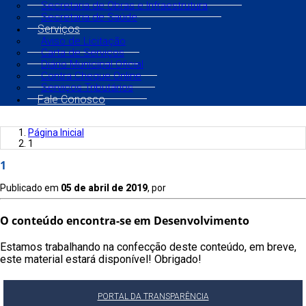
Secretaria de Obras e Infraestrutura
Secretaria de Saúde
Serviços
Aviso de Licitação
Carta de Serviços
Diário Municipal Oficial
Contra Cheque Online
Serviços Tributários
Fale Conosco
Página Inicial
1
1
Publicado em
05 de abril de 2019
, por
O conteúdo encontra-se em Desenvolvimento
Estamos trabalhando na confecção deste conteúdo, em breve,
este material estará disponível! Obrigado!
PORTAL DA TRANSPARÊNCIA