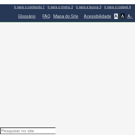
Ir para o conteúdo
1
Ir para o menu
2
Ir para a busca
3
Ir para o rodapé
4
Glossário
FAQ
Mapa do Site
Acessibilidade
A
A
A-