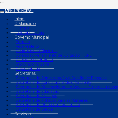
MENU PRINCIPAL
Início
O Município
História
Telefones Úteis
Governo Municipal
Prefeito
Vice Prefeito
Controladoria Municipal
Comissão Permanente de Licitação – CPL
Gabinete do Prefeito
Procuradoria Geral
Organograma
Secretarias
Secretaria de Administração e Gestão de Pessoas
Secretaria de Agricultura e Meio Ambiente
Secretaria de Desenvolvimento Social e Direitos Human
Secretaria de Educação
Secretaria de Finanças
Secretaria de Políticas para as Mulheres
Secretaria de Obras e Infraestrutura
Secretaria de Saúde
Serviços