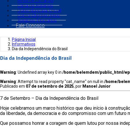
Aviso de Licitação
Carta de Serviços
Diário Municipal Oficial
Contra Cheque Online
Serviços Tributários
Fale Conosco
Página Inicial
Informativos
Dia da Independência do Brasil
Dia da Independência do Brasil
Warning
: Undefined array key 0 in
/home/belemdem/public_html/wp-
Warning
: Attempt to read property "cat_name" on null in
/home/belem
Publicado em
07 de setembro de 2025
, por
Manoel Junior
7 de Setembro – Dia da Independência do Brasil
Hoje celebramos um marco histórico que deu início à construção
da liberdade, da democracia e do compromisso com um futuro me
Que possamos honrar a coragem de quem lutou por nossa indepe