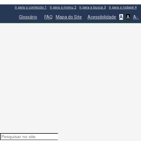
Ir para o conteúdo
1
Ir para o menu
2
Ir para a busca
3
Ir para o rodapé
4
Glossário
FAQ
Mapa do Site
Acessibilidade
A
A
A-