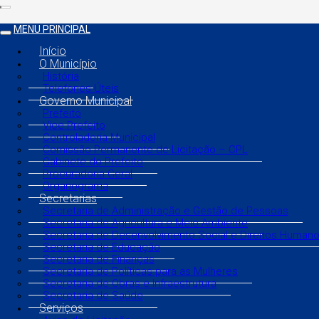
MENU PRINCIPAL
Início
O Município
História
Telefones Úteis
Governo Municipal
Prefeito
Vice Prefeito
Controladoria Municipal
Comissão Permanente de Licitação – CPL
Gabinete do Prefeito
Procuradoria Geral
Organograma
Secretarias
Secretaria de Administração e Gestão de Pessoas
Secretaria de Agricultura e Meio Ambiente
Secretaria de Desenvolvimento Social e Direitos Human
Secretaria de Educação
Secretaria de Finanças
Secretaria de Políticas para as Mulheres
Secretaria de Obras e Infraestrutura
Secretaria de Saúde
Serviços