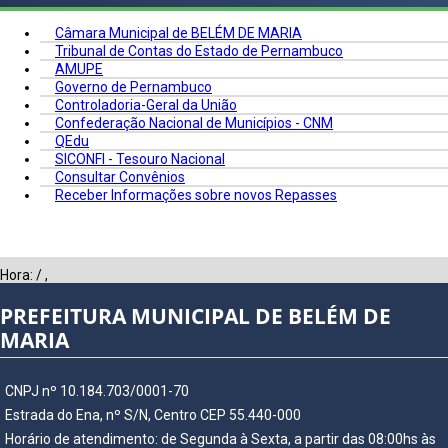
Câmara Municipal de BELÉM DE MARIA
Tribunal de Contas do Estado de Pernambuco
AMUPE
Governo de Pernambuco
Controladoria-Geral da União
Confederação Nacional de Municípios - CNM
QEdu
SICONFI - Tesouro Nacional
Consultar Convênios
Receber Informações sobre novos Repasses
Hora:
/
,
PREFEITURA MUNICIPAL DE BELÉM DE
MARIA
CNPJ nº 10.184.703/0001-70
Estrada do Ena, nº S/N, Centro CEP 55.440-000
Horário de atendimento: de Segunda à Sexta, a partir das 08:00hs às