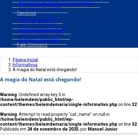
Secretaria de Obras e Infraestrutura
Secretaria de Saúde
Serviços
Aviso de Licitação
Carta de Serviços
Diário Municipal Oficial
Contra Cheque Online
Serviços Tributários
Fale Conosco
Página Inicial
Informativos
A magia do Natal está chegando!
A magia do Natal está chegando!
Warning
: Undefined array key 0 in
/home/belemdem/public_html/wp-
content/themes/belemdemaria/single-informativo.php
on line
32
Warning
: Attempt to read property "cat_name" on null in
/home/belemdem/public_html/wp-
content/themes/belemdemaria/single-informativo.php
on line
32
Publicado em
24 de novembro de 2025
, por
Manoel Junior