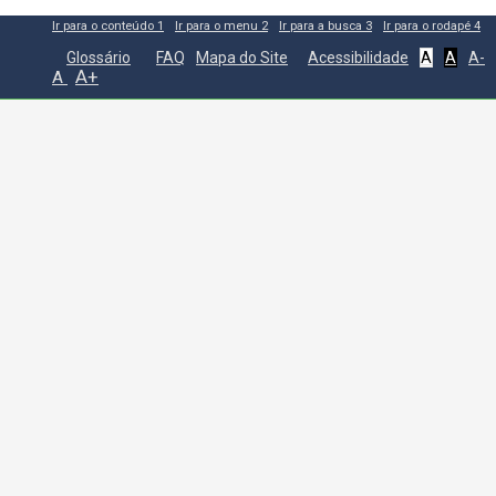
Ir para o conteúdo
1
Ir para o menu
2
Ir para a busca
3
Ir para o rodapé
4
Glossário
FAQ
Mapa do Site
Acessibilidade
A
A
A-
A+
A