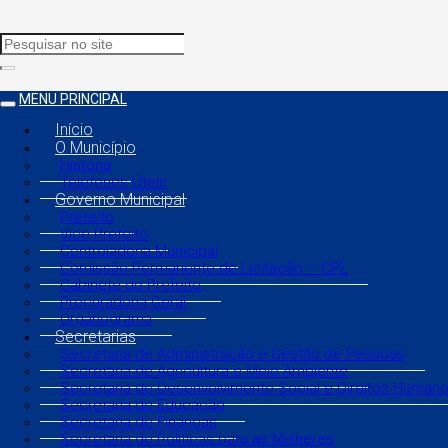
MENU PRINCIPAL
Início
O Município
História
Telefones Úteis
Governo Municipal
Prefeito
Vice Prefeito
Controladoria Municipal
Comissão Permanente de Licitação – CPL
Gabinete do Prefeito
Procuradoria Geral
Organograma
Secretarias
Secretaria de Administração e Gestão de Pessoas
Secretaria de Agricultura e Meio Ambiente
Secretaria de Desenvolvimento Social e Direitos Human
Secretaria de Educação
Secretaria de Finanças
Secretaria de Políticas para as Mulheres