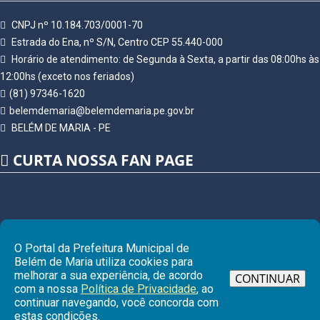
CNPJ nº 10.184.703/0001-70
Estrada do Ena, nº S/N, Centro CEP 55.440-000
Horário de atendimento: de Segunda à Sexta, a partir das 08:00hs às
12:00hs (exceto nos feriados)
(81) 97346-1620
belemdemaria@belemdemaria.pe.gov.br
BELÉM DE MARIA - PE
CURTA NOSSA FAN PAGE
O Portal da Prefeitura Municipal de
Belém de Maria utiliza cookies para
melhorar a sua experiência, de acordo
CONTINUAR
com a nossa
Política de Privacidade
, ao
continuar navegando, você concorda com
Ir pa
estas condições.