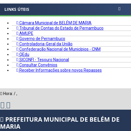
LINKS ÚTEIS
Câmara Municipal de BELÉM DE MARIA
Tribunal de Contas do Estado de Pernambuco
AMUPE
Governo de Pernambuco
Controladoria-Geral da União
Confederação Nacional de Municípios - CNM
QEdu
SICONFI - Tesouro Nacional
Consultar Convênios
Receber Informações sobre novos Repasses
Hora:
/
,
PREFEITURA MUNICIPAL DE BELÉM DE
MARIA