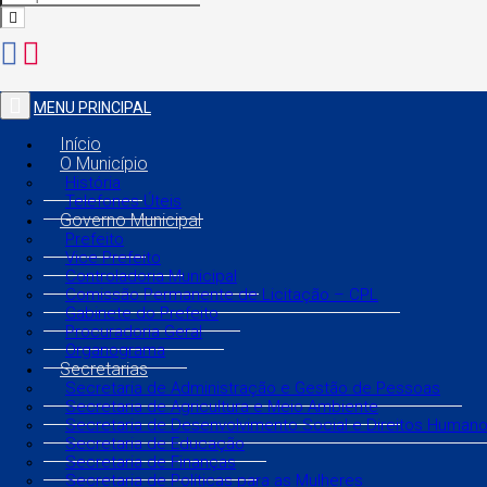
MENU PRINCIPAL
Início
O Município
História
Telefones Úteis
Governo Municipal
Prefeito
Vice Prefeito
Controladoria Municipal
Comissão Permanente de Licitação – CPL
Gabinete do Prefeito
Procuradoria Geral
Organograma
Secretarias
Secretaria de Administração e Gestão de Pessoas
Secretaria de Agricultura e Meio Ambiente
Secretaria de Desenvolvimento Social e Direitos Human
Secretaria de Educação
Secretaria de Finanças
Secretaria de Políticas para as Mulheres