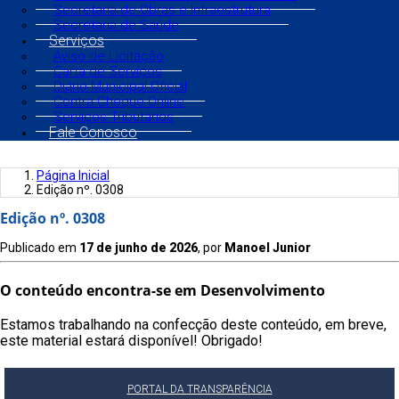
Secretaria de Obras e Infraestrutura
Secretaria de Saúde
Serviços
Aviso de Licitação
Carta de Serviços
Diário Municipal Oficial
Contra Cheque Online
Serviços Tributários
Fale Conosco
Página Inicial
Edição nº. 0308
Edição nº. 0308
Publicado em
17 de junho de 2026
, por
Manoel Junior
O conteúdo encontra-se em Desenvolvimento
Estamos trabalhando na confecção deste conteúdo, em breve,
este material estará disponível! Obrigado!
PORTAL DA TRANSPARÊNCIA