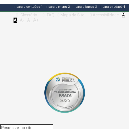
Ir para o conteúdo
1
Ir para o menu
2
Ir para a busca
3
Ir para o rodapé
4
Glossário
FAQ
Mapa do Site
Acessibilidade
A
A+
A
A
A-