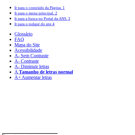
Ir para o conteúdo
da Página.
1
Ir para o menu
principal.
2
Ir para a busca
no Portal da ANS.
3
Ir para o rodapé
do site.
4
Glossário
FAQ
Mapa do Site
Acessibilidade
A
- Sem Contraste
A
- Contraste
A-
Diminuir letras
A
Tamanho de letras normal
A+
Aumentar letras