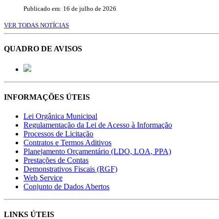
Publicado em: 16 de julho de 2026
VER TODAS NOTÍCIAS
QUADRO DE AVISOS
INFORMAÇÕES ÚTEIS
Lei Orgânica Municipal
Regulamentação da Lei de Acesso à Informação
Processos de Licitação
Contratos e Termos Aditivos
Planejamento Orçamentário (LDO, LOA, PPA)
Prestações de Contas
Demonstrativos Fiscais (RGF)
Web Service
Conjunto de Dados Abertos
LINKS ÚTEIS