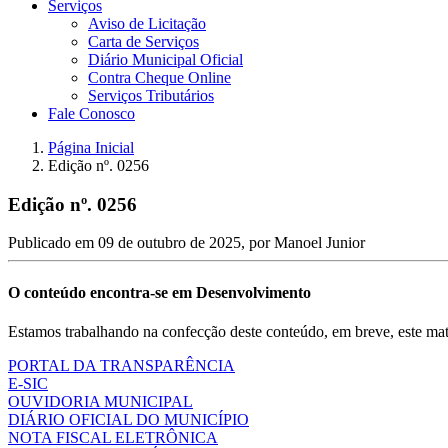
Serviços
Aviso de Licitação
Carta de Serviços
Diário Municipal Oficial
Contra Cheque Online
Serviços Tributários
Fale Conosco
Página Inicial
Edição nº. 0256
Edição nº. 0256
Publicado em
09 de outubro de 2025
, por
Manoel Junior
O conteúdo encontra-se em Desenvolvimento
Estamos trabalhando na confecção deste conteúdo, em breve, este mate
PORTAL DA TRANSPARÊNCIA
E-SIC
OUVIDORIA MUNICIPAL
DIÁRIO OFICIAL DO MUNICÍPIO
NOTA FISCAL ELETRÔNICA