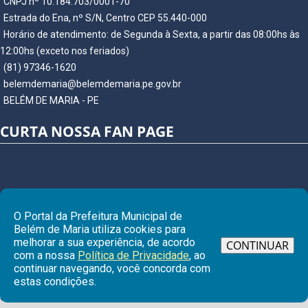
CNPJ nº 10.184.703/0001-70
Estrada do Ena, nº S/N, Centro CEP 55.440-000
Horário de atendimento: de Segunda à Sexta, a partir das 08:00hs às
12:00hs (exceto nos feriados)
(81) 97346-1620
belemdemaria@belemdemaria.pe.gov.br
BELÉM DE MARIA - PE
CURTA NOSSA FAN PAGE
O Portal da Prefeitura Municipal de
Belém de Maria utiliza cookies para
melhorar a sua experiência, de acordo
CONTINUAR
com a nossa
Política de Privacidade
, ao
continuar navegando, você concorda com
estas condições.
© Copyright 2026 Prefeitura Municipal de BELÉM DE MARIA | Todos os
direitos reservados