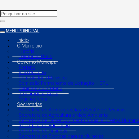
MENU PRINCIPAL
Início
O Município
História
Telefones Úteis
Governo Municipal
Prefeito
Vice Prefeito
Controladoria Municipal
Comissão Permanente de Licitação – CPL
Gabinete do Prefeito
Procuradoria Geral
Organograma
Secretarias
Secretaria de Administração e Gestão de Pessoas
Secretaria de Agricultura e Meio Ambiente
Secretaria de Desenvolvimento Social e Direitos Human
Secretaria de Educação
Secretaria de Finanças
Secretaria de Políticas para as Mulheres