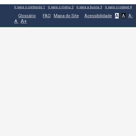
Ir para o conteúdo
1
Ir para o menu
2
Ir para a busca
3
Ir para o rodapé
4
Glossário
FAQ
Mapa do Site
Acessibilidade
A
A
A-
A+
A