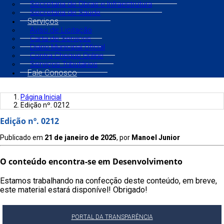
Secretaria de Obras e Infraestrutura
Secretaria de Saúde
Serviços
Aviso de Licitação
Carta de Serviços
Diário Municipal Oficial
Contra Cheque Online
Serviços Tributários
Fale Conosco
Página Inicial
Edição nº. 0212
Edição nº. 0212
Publicado em
21 de janeiro de 2025
, por
Manoel Junior
O conteúdo encontra-se em Desenvolvimento
Estamos trabalhando na confecção deste conteúdo, em breve,
este material estará disponível! Obrigado!
PORTAL DA TRANSPARÊNCIA