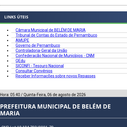
LINKS ÚTEIS
Câmara Municipal de BELÉM DE MARIA
Tribunal de Contas do Estado de Pernambuco
AMUPE
Governo de Pernambuco
Controladoria-Geral da União
Confederação Nacional de Municípios - CNM
QEdu
SICONFI - Tesouro Nacional
Consultar Convênios
Receber Informações sobre novos Repasses
Hora:
05:40
/
Quinta-Feira
,
06 de agosto de 2026
PREFEITURA MUNICIPAL DE BELÉM DE
MARIA