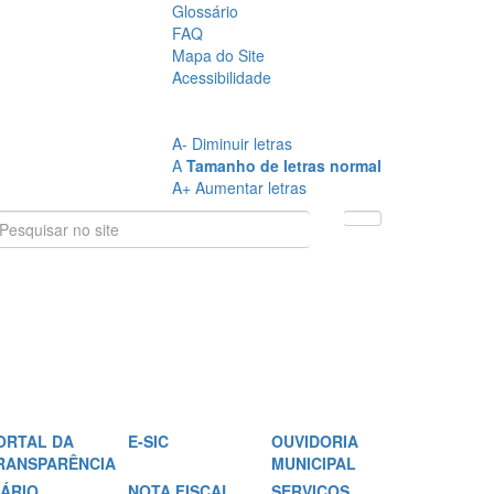
Glossário
FAQ
Mapa do Site
Acessibilidade
A
- Sem Contraste
A
- Contraste
A-
Diminuir letras
A
Tamanho de letras normal
A+
Aumentar letras
ORTAL DA
E-SIC
OUVIDORIA
RANSPARÊNCIA
MUNICIPAL
IÁRIO
NOTA FISCAL
SERVIÇOS