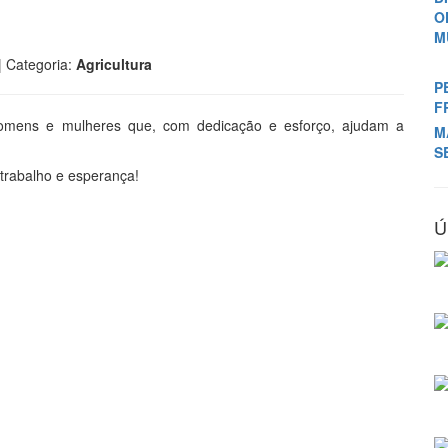
O
M
| Categoria:
Agricultura
P
F
omens e mulheres que, com dedicação e esforço, ajudam a
M
S
trabalho e esperança!
Ú