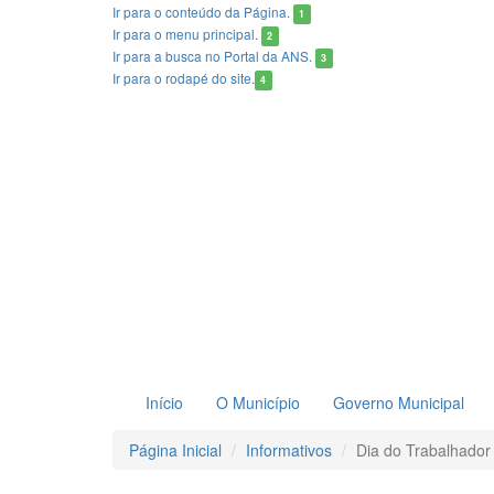
Ir para o conteúdo
da Página.
1
Ir para o menu
principal.
2
Ir para a busca
no Portal da ANS.
3
Ir para o rodapé
do site.
4
Início
O Município
Governo Municipal
Página Inicial
Informativos
Dia do Trabalhador 