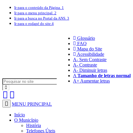
Ir para o conteúdo
da Página.
1
Ir para o menu
principal.
2
Ir para a busca
no Portal da ANS.
3
Ir para o rodapé
do site.
4
Glossário
FAQ
Mapa do Site
Acessibilidade
A
- Sem Contraste
A
- Contraste
A-
Diminuir letras
A
Tamanho de letras normal
A+
Aumentar letras
MENU PRINCIPAL
Início
O Município
História
Telefones Úteis