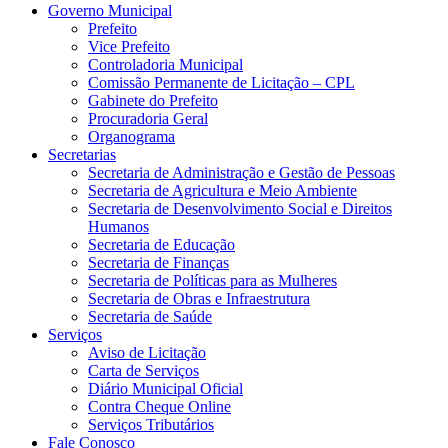
Governo Municipal
Prefeito
Vice Prefeito
Controladoria Municipal
Comissão Permanente de Licitação – CPL
Gabinete do Prefeito
Procuradoria Geral
Organograma
Secretarias
Secretaria de Administração e Gestão de Pessoas
Secretaria de Agricultura e Meio Ambiente
Secretaria de Desenvolvimento Social e Direitos
Humanos
Secretaria de Educação
Secretaria de Finanças
Secretaria de Políticas para as Mulheres
Secretaria de Obras e Infraestrutura
Secretaria de Saúde
Serviços
Aviso de Licitação
Carta de Serviços
Diário Municipal Oficial
Contra Cheque Online
Serviços Tributários
Fale Conosco