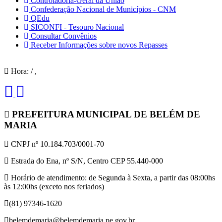
Controladoria-Geral da União
Confederação Nacional de Municípios - CNM
QEdu
SICONFI - Tesouro Nacional
Consultar Convênios
Receber Informações sobre novos Repasses
Hora:
/
,
PREFEITURA MUNICIPAL DE BELÉM DE
MARIA
CNPJ nº 10.184.703/0001-70
Estrada do Ena, nº S/N, Centro CEP 55.440-000
Horário de atendimento: de Segunda à Sexta, a partir das 08:00hs
às 12:00hs (exceto nos feriados)
(81) 97346-1620
belemdemaria@belemdemaria.pe.gov.br