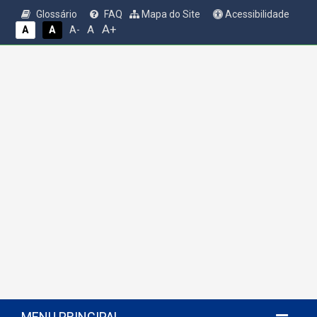
Glossário
FAQ
Mapa do Site
Acessibilidade
A+
A
A
A
A-
MENU PRINCIPAL