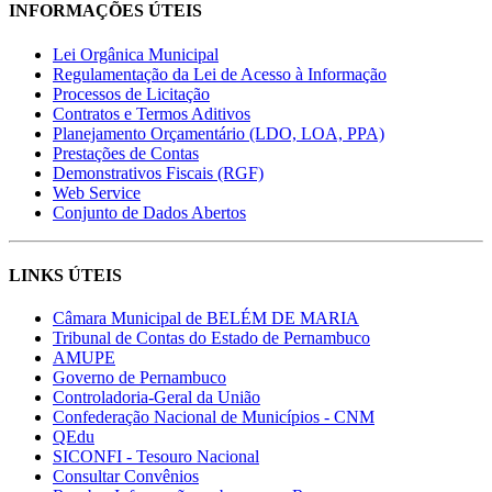
INFORMAÇÕES ÚTEIS
Lei Orgânica Municipal
Regulamentação da Lei de Acesso à Informação
Processos de Licitação
Contratos e Termos Aditivos
Planejamento Orçamentário (LDO, LOA, PPA)
Prestações de Contas
Demonstrativos Fiscais (RGF)
Web Service
Conjunto de Dados Abertos
LINKS ÚTEIS
Câmara Municipal de BELÉM DE MARIA
Tribunal de Contas do Estado de Pernambuco
AMUPE
Governo de Pernambuco
Controladoria-Geral da União
Confederação Nacional de Municípios - CNM
QEdu
SICONFI - Tesouro Nacional
Consultar Convênios