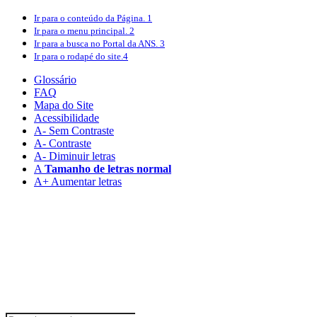
Ir para o conteúdo
da Página.
1
Ir para o menu
principal.
2
Ir para a busca
no Portal da ANS.
3
Ir para o rodapé
do site.
4
Glossário
FAQ
Mapa do Site
Acessibilidade
A
- Sem Contraste
A
- Contraste
A-
Diminuir letras
A
Tamanho de letras normal
A+
Aumentar letras