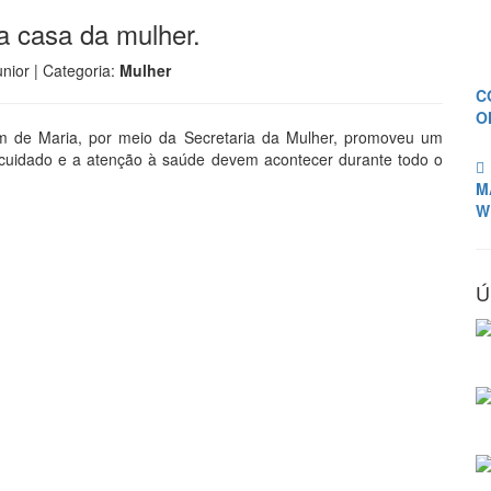
a casa da mulher.
unior
| Categoria:
Mulher
C
O
ém de Maria, por meio da Secretaria da Mulher, promoveu um
ocuidado e a atenção à saúde devem acontecer durante todo o
M
W
Ú