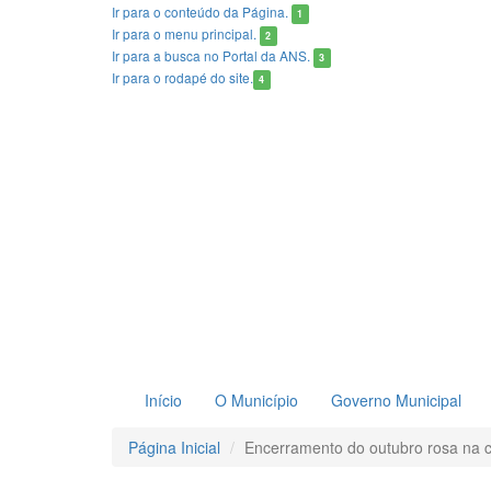
Ir para o conteúdo
da Página.
1
Ir para o menu
principal.
2
Ir para a busca
no Portal da ANS.
3
Ir para o rodapé
do site.
4
Início
O Município
Governo Municipal
Página Inicial
Encerramento do outubro rosa na c