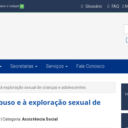
Glossário
FAQ
M
 para o rodapé
4
Secretarias
Serviços
Fale Conosco
 exploração sexual de crianças e adolescentes.
T
uso e à exploração sexual de
r
| Categoria:
Assistência Social