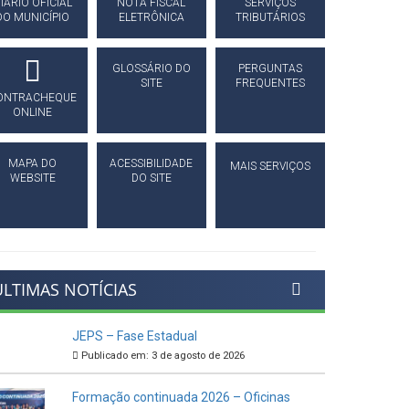
IÁRIO OFICIAL
NOTA FISCAL
SERVIÇOS
DO MUNICÍPIO
ELETRÔNICA
TRIBUTÁRIOS
GLOSSÁRIO DO
PERGUNTAS
SITE
FREQUENTES
ONTRACHEQUE
ONLINE
MAPA DO
ACESSIBILIDADE
MAIS SERVIÇOS
WEBSITE
DO SITE
ÚLTIMAS NOTÍCIAS
JEPS – Fase Estadual
Publicado em: 3 de agosto de 2026
Formação continuada 2026 – Oficinas