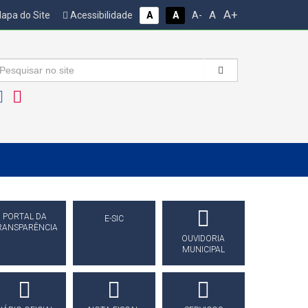
A+
A
apa do Site
Acessibilidade
A
A
A-
PORTAL DA
E-SIC
RANSPARÊNCIA
OUVIDORIA
MUNICIPAL